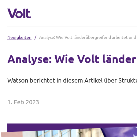
Neuigkeiten
/
Analyse: Wie Volt länderübergreifend arbeitet und
Volt in Nordrhein-Westfalen
Analyse: Wie Volt länder
Website von Volt NRW
Programm
Volt vor Ort in NRW
Watson berichtet
in diesem Artikel
über Strukt
Über Volt
Volt in Deutschland
1. Feb 2023
Menschen
Website
Volt in deinem Bundesland
Neuigkeiten