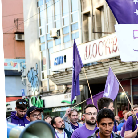
Volt Deutschland Merchandise Shop
Unsere Events
Presse
Mach bei uns mit!
Deine Spende für Volt!
Kontakt
Ratsfraktion Köln