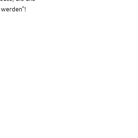
d werden
"!