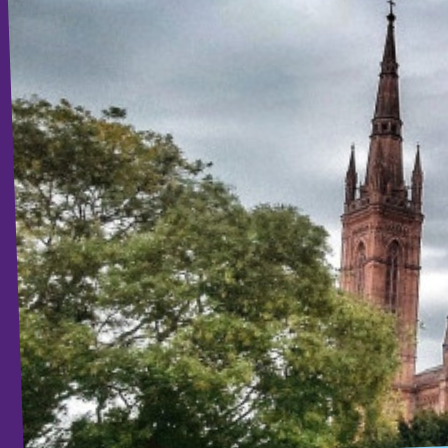
Volt Deutschland Merchandise Shop
Unsere Events
Kommunalwahl 2026
Mache bei uns mit!
Deine Spende für Volt!
Leichte Sprache
Jobs bei Volt Hessen