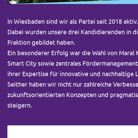
Volt vor Ort in Hessen
In Wiesbaden sind wir als Partei seit 2018 akt
Dabei wurden unsere drei Kandidierenden in d
Fraktion gebildet haben.
Transparenz
Ein besonderer Erfolg war die Wahl von Maral 
Datenschutz
Smart City sowie zentrales Fördermanagement. S
Impressum
ihrer Expertise für innovative und nachhaltige 
Seither haben wir nicht nur zahlreiche Verbess
Kontakt
zukunftsorientierten Konzepten und pragmatisc
steigern.