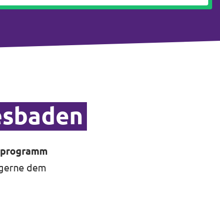
esbaden
lprogramm
 gerne dem