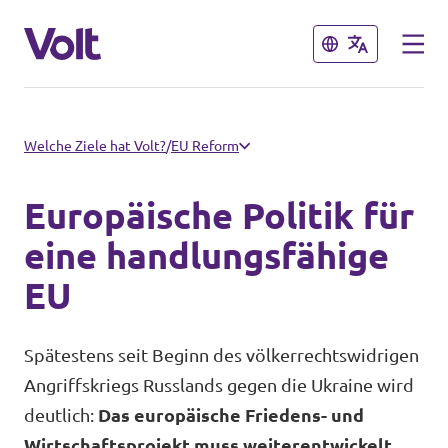
Schließen
Schließen
Volt in Hessen
Welche Ziele hat Volt?
/
EU Reform
Lokale hessische Teams
Europäische Politik für
Programm
Hessische Volt-Termine
eine handlungsfähige
EU
Über Volt
Volt in Deutschland
Menschen
Spätestens seit Beginn des völkerrechtswidrigen
Website Volt Deutschland
Angriffskriegs Russlands gegen die Ukraine wird
deutlich:
Das europäische Friedens- und
Volt in deinem Bundesland
Neuigkeiten
Wirtschaftsprojekt muss weiterentwickelt