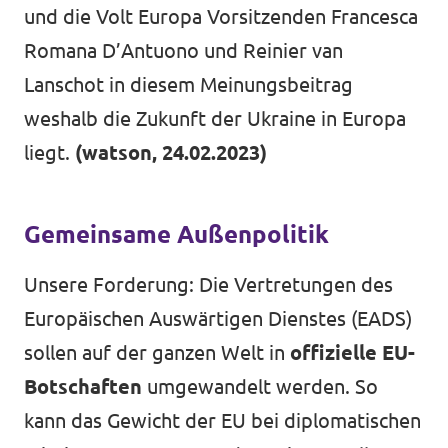
und die Volt Europa Vorsitzenden Francesca
Volt vor Ort in Hessen
Romana D’Antuono und Reinier van
Lanschot in diesem Meinungsbeitrag
weshalb die Zukunft der Ukraine in Europa
Transparenz
liegt.
(watson, 24.02.2023)
Datenschutz
Gemeinsame Außenpolitik
Impressum
Kontakt
Unsere Forderung: Die Vertretungen des
Europäischen Auswärtigen Dienstes (EADS)
sollen auf der ganzen Welt in
offizielle EU-
Botschaften
umgewandelt werden. So
kann das Gewicht der EU bei diplomatischen