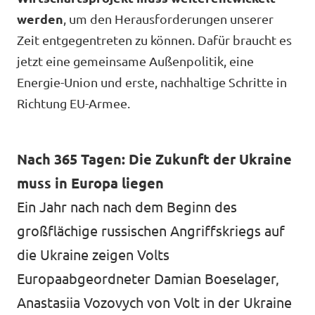
Volt Deutschland Merchandise Shop
werden
, um den Herausforderungen unserer
Unsere Events
Zeit entgegentreten zu können. Dafür braucht es
jetzt eine gemeinsame Außenpolitik, eine
Energie-Union und erste, nachhaltige Schritte in
Kommunalwahl 2026
Richtung EU-Armee.
Mache bei uns mit!
Nach 365 Tagen: Die Zukunft der Ukraine
Deine Spende für Volt!
muss in Europa liegen
Ein Jahr nach nach dem Beginn des
Leichte Sprache
großflächige russischen Angriffskriegs auf
Jobs bei Volt Hessen
die Ukraine zeigen Volts
Europaabgeordneter Damian Boeselager,
Anastasiia Vozovych von Volt in der Ukraine