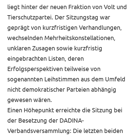
liegt hinter der neuen Fraktion von Volt und
Volt vor Ort in Hessen
Tierschutzpartei. Der Sitzungstag war
geprägt von kurzfristigen Verhandlungen,
wechselnden Mehrheitskonstellationen,
Transparenz
unklaren Zusagen sowie kurzfristig
Datenschutz
eingebrachten Listen, deren
Erfolgsperspektiven teilweise von
Impressum
sogenannten Leihstimmen aus dem Umfeld
Kontakt
nicht demokratischer Parteien abhängig
gewesen wären.
Einen Höhepunkt erreichte die Sitzung bei
der Besetzung der DADINA-
Verbandsversammlung: Die letzten beiden