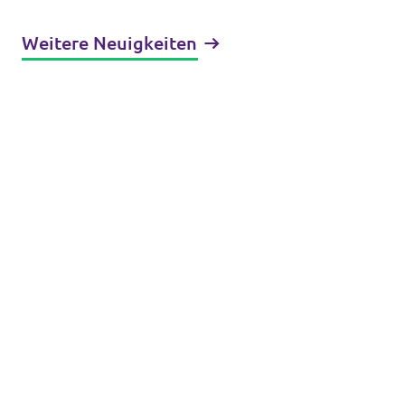
statt Rückkehr zur
gescheiterten Verbotspolitik
Weitere Neuigkeiten