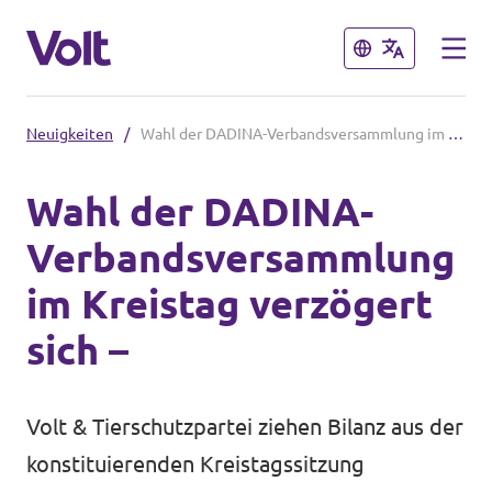
Schließen
Schließen
Neuigkeiten
/
Wahl der DADINA-Verbandsversammlung im Kreistag verzögert sich –
Volt in Hessen
Wahl der DADINA-
Lokale hessische Teams
Verbandsversammlung
Programm
Hessische Volt-Termine
im Kreistag verzögert
Über Volt
sich –
Volt in Deutschland
Menschen
Website Volt Deutschland
Volt & Tierschutzpartei ziehen Bilanz aus der
Volt in deinem Bundesland
konstituierenden Kreistagssitzung
Neuigkeiten