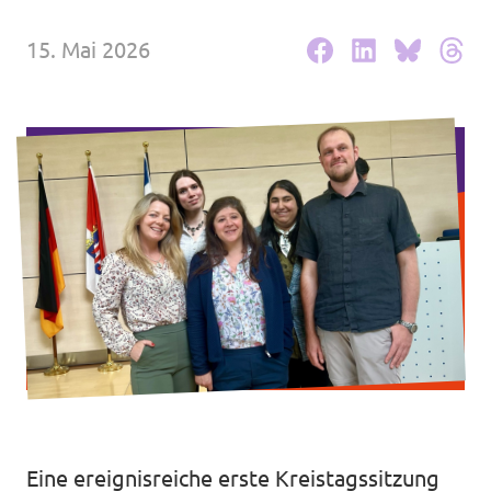
Volt Deutschland Merchandise Shop
Unsere Events
15. Mai 2026
Kommunalwahl 2026
Mache bei uns mit!
Deine Spende für Volt!
Leichte Sprache
Jobs bei Volt Hessen
Eine ereignisreiche erste Kreistagssitzung