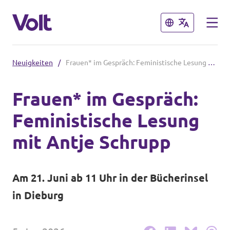
Schließen
Schließen
Neuigkeiten
/
Frauen* im Gespräch: Feministische Lesung mit Antje Schrupp
Volt in Hessen
Frauen* im Gespräch:
Lokale hessische Teams
Feministische Lesung
Programm
Hessische Volt-Termine
mit Antje Schrupp
Über Volt
Volt in Deutschland
Am 21. Juni ab 11 Uhr in der Bücherinsel
Menschen
Website Volt Deutschland
in Dieburg
Volt in deinem Bundesland
Neuigkeiten