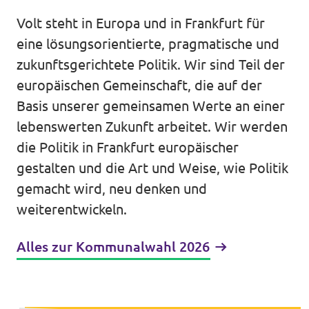
Volt steht in Europa und in Frankfurt für
Unsere Events
Europaebene
eine lösungsorientierte, pragmatische und
zukunftsgerichtete Politik. Wir sind Teil der
Volt Europa
europäischen Gemeinschaft, die auf der
Nationale Teams in Europa
Volt im Römer
Basis unserer gemeinsamen Werte an einer
lebenswerten Zukunft arbeitet. Wir werden
Kommunalwahl 2026
die Politik in Frankfurt europäischer
gestalten und die Art und Weise, wie Politik
Unterstütz' uns!
gemacht wird, neu denken und
weiterentwickeln.
Alles zur Kommunalwahl 2026
Transparenz
Datenschutz