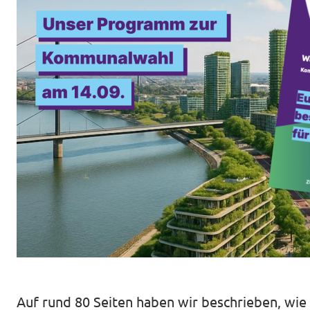
Volt Deutschland Merchandise Shop
Unsere Events
Startseite Volt Düsseldorf
Mach mit!
Volt DUS Hochschulgruppe
Deine Spende für Volt!
komm vorbei!
Auf rund 80 Seiten haben wir beschrieben, wi