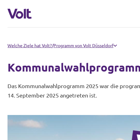
Volt in Nordrhein-Westfalen
Welche Ziele hat Volt?
/
Programm von Volt Düsseldorf
Website von Volt NRW
Kommunalwahlprogramm
Programm
Volt vor Ort in NRW
Das Kommunalwahlprogramm 2025 war die programm
Über Volt
14. September 2025 angetreten ist.
Volt in Deutschland
Menschen
Website
Volt in deinem Bundesland
Neuigkeiten