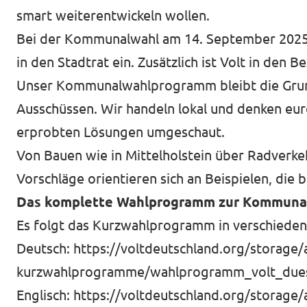
smart weiterentwickeln wollen.
Bei der Kommunalwahl am 14. September 2025 e
in den Stadtrat ein. Zusätzlich ist Volt in den 
Presse
Unser Kommunalwahlprogramm bleibt die Grundl
Transparenz
Ausschüssen. Wir handeln lokal und denken eur
Jobs bei Volt
erprobten Lösungen umgeschaut.
Datenschutz
Von Bauen wie in Mittelholstein über Radverkehr
Vorschläge orientieren sich an Beispielen, die b
Impressum
Das komplette Wahlprogramm zur Kommunalw
Es folgt das Kurzwahlprogramm in verschieden
Deutsch:
https://voltdeutschland.org/storage
kurzwahlprogramme/wahlprogramm_volt_dues
Englisch:
https://voltdeutschland.org/storage