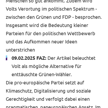
Menschen so gut ankommt. Zudem wird
Volts Verortung im politischen Spektrum -
zwischen den Grünen und FDP - besprochen.
Presse
Insgesamt wird die Bedeutung kleiner
Transparenz
Parteien für den politischen Wettbewerb
und das Aufkommen neuer Ideen
Jobs bei Volt
unterstrichen
Datenschutz
09.02.2025 FAZ:
Der Artikel beleuchtet
Impressum
Volt als mögliche Alternative für
enttäuschte Grünen-Wähler
.
Die pro-europäische Partei setzt auf
Klimaschutz, Digitalisierung und soziale
Gerechtigkeit und verfolgt dabei einen
pragmatischen, paneuropäischen Ansatz. Im