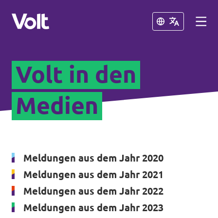
Schließen
Schließen
Volt in den
Volt in Nordrhein-Westfalen
Website von Volt NRW
Medien
Programm
Volt vor Ort in NRW
Über Volt
Volt in Deutschland
Meldungen aus dem Jahr 2020
Menschen
Meldungen aus dem Jahr 2021
Website
Meldungen aus dem Jahr 2022
Volt in deinem Bundesland
Meldungen aus dem Jahr 2023
Neuigkeiten