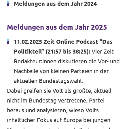
Meldungen aus dem Jahr 2024
Volt Deutschland Merchandise Shop
Unsere Events
Meldungen aus dem Jahr 2025
11.02.2025 Zeit Online Podcast “Das
Startseite Volt Düsseldorf
Politikteil” (21:57 bis 38:25):
Vier Zeit
Mach mit!
Redakteur:innen diskutieren die Vor- und
Nachteile von kleinen Parteien in der
Volt DUS Hochschulgruppe
aktuellen Bundestagswahl
.
Deine Spende für Volt!
Dabei greifen sie Volt als größte, aktuell
nicht im Bundestag vertretene, Partei
heraus und analysieren, wieso Volts
inhaltlicher Fokus auf Europa bei jungen
komm vorbei!