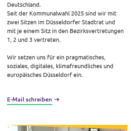
Volt Deutschland Merchandise Shop
Deutschland.
Unsere Events
Seit der Kommunalwahl 2025 sind wir mit
zwei Sitzen im Düsseldorfer Stadtrat und
mit je einem Sitz in den Bezirksvertretungen
1, 2 und 3 vertreten.
Startseite Volt Düsseldorf
Wir setzen uns für ein pragmatisches,
Mach mit!
soziales, digitales, klimafreundliches und
Volt DUS Hochschulgruppe
europäisches Düsseldorf ein.
Deine Spende für Volt!
E-Mail schreiben
komm vorbei!