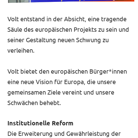
Volt Deutschland Merchandise Shop
Unsere Events
Volt entstand in der Absicht, eine tragende
Säule des europäischen Projekts zu sein und
seiner Gestaltung neuen Schwung zu
Startseite Volt Düsseldorf
verleihen.
Mach mit!
Volt bietet den europäischen Bürger*innen
Volt DUS Hochschulgruppe
eine neue Vision für Europa, die unsere
gemeinsamen Ziele vereint und unsere
Deine Spende für Volt!
Schwächen behebt.
Institutionelle Reform
komm vorbei!
Die Erweiterung und Gewährleistung der