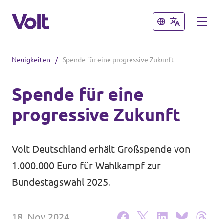
Schließen
Schließen
Neuigkeiten
/
Spende für eine progressive Zukunft
Volt in Nordrhein-Westfalen
Spende für eine
Website von Volt NRW
progressive Zukunft
Programm
Volt vor Ort in NRW
Über Volt
Volt Deutschland erhält Großspende von
Volt in Deutschland
1.000.000 Euro für Wahlkampf zur
Menschen
Website
Bundestagswahl 2025.
Volt in deinem Bundesland
Neuigkeiten
18. Nov 2024