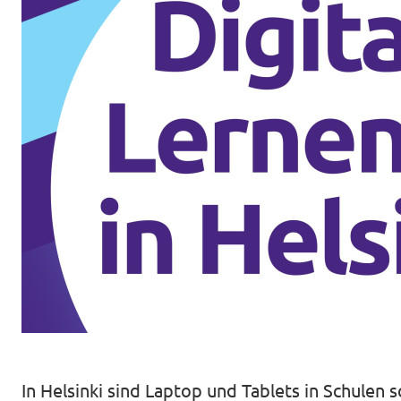
Volt Deutschland Merchandise Shop
Unsere Events
Startseite Volt Düsseldorf
Mach mit!
Volt DUS Hochschulgruppe
Deine Spende für Volt!
komm vorbei!
In Helsinki sind Laptop und Tablets in Schulen