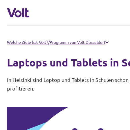
Volt in Nordrhein-Westfalen
Welche Ziele hat Volt?
/
Programm von Volt Düsseldorf
Website von Volt NRW
Laptops und Tablets in S
Programm
Volt vor Ort in NRW
In Helsinki sind Laptop und Tablets in Schulen scho
Über Volt
profitieren.
Volt in Deutschland
Menschen
Website
Volt in deinem Bundesland
Neuigkeiten