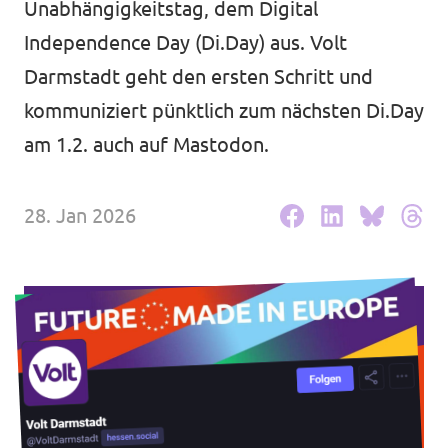
Unabhängigkeitstag, dem Digital
Volt Deutschland Merchandise Shop
Unsere Events
Independence Day (Di.Day) aus. Volt
Darmstadt geht den ersten Schritt und
kommuniziert pünktlich zum nächsten Di.Day
am 1.2. auch auf Mastodon.
Deine Spende für Volt!
Mache bei uns mit!
28. Jan 2026
Fraktion im Stadtparlament
Leichte Sprache
Jobs bei Volt Hessen