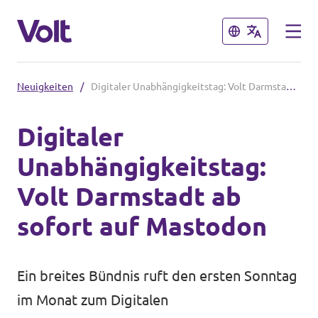
Schließen
Schließen
Neuigkeiten
/
Digitaler Unabhängigkeitstag: Volt Darmstadt ab sofort auf Mastodon
Volt in Hessen
Digitaler
Website
Unabhängigkeitstag:
Programm
Lokale Teams
Volt Darmstadt ab
Über Volt
sofort auf Mastodon
Volt in Deutschland
Menschen
Website
Ein breites Bündnis ruft den ersten Sonntag
Volt in deinem Bundesland
im Monat zum Digitalen
Neuigkeiten