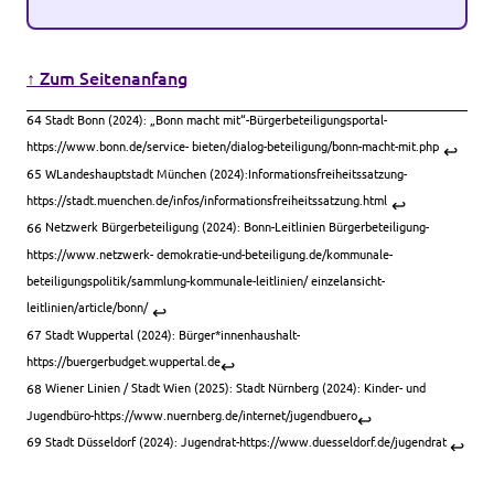
↑ Zum Seitenanfang
64
Stadt Bonn (2024): „Bonn macht mit“-Bürgerbeteiligungsportal-
https://www.bonn.de/service- bieten/dialog-beteiligung/bonn-macht-mit.php
↩︎
65
WLandeshauptstadt München (2024):Informationsfreiheitssatzung-
https://stadt.muenchen.de/infos/informationsfreiheitssatzung.html
↩︎
66
Netzwerk Bürgerbeteiligung (2024): Bonn-Leitlinien Bürgerbeteiligung-
https://www.netzwerk- demokratie-und-beteiligung.de/kommunale-
beteiligungspolitik/sammlung-kommunale-leitlinien/ einzelansicht-
leitlinien/article/bonn/
↩︎
67
Stadt Wuppertal (2024): Bürger*innenhaushalt-
https://buergerbudget.wuppertal.de
↩︎
68
Wiener Linien / Stadt Wien (2025): Stadt Nürnberg (2024): Kinder- und
Jugendbüro-https://www.nuernberg.de/internet/jugendbuero
↩︎
69
Stadt Düsseldorf (2024): Jugendrat-https://www.duesseldorf.de/jugendrat
↩︎