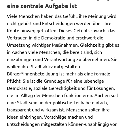
Volt Deutschland Merchandise Shop
eine zentrale Aufgabe ist
Unsere Events
Viele Menschen haben das Gefühl, ihre Meinung wird
nicht gehört und Entscheidungen werden über ihre
Köpfe hinweg getroffen. Dieses Gefühl schwächt das
Vertrauen in die Demokratie und erschwert die
Kontakt
Umsetzung wichtiger Maßnahmen. Gleichzeitig gibt es
in Aachen viele Menschen, die bereit sind, sich
Presse
einzubringen und Verantwortung zu übernehmen. Sie
wollen ihre Stadt aktiv mitgestalten.
Mache bei uns mit!
Bürger*innenbeteiligung ist mehr als eine formale
Pflicht. Sie ist die Grundlage für eine lebendige
Deine Spende für Volt!
Demokratie, soziale Gerechtigkeit und für Lösungen,
die im Alltag der Menschen funktionieren. Aachen soll
eine Stadt sein, in der politische Teilhabe einfach,
Jobs bei Volt
transparent und wirksam ist. Menschen sollen ihre
Ideen einbringen, Vorschläge machen und
Entscheidungen mitgestalten können-unabhängig von