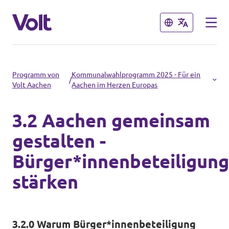
Schließen
Schließen
Volt in Nordrhein-Westfalen
Programm von
Kommunalwahlprogramm 2025 - Für ein
/
Volt Aachen
Aachen im Herzen Europas
Website von Volt NRW
3.2 Aachen gemeinsam
Programm
Volt vor Ort in NRW
gestalten -
Über Volt
Bürger*innenbeteiligung
Volt in Deutschland
stärken
Menschen
Website
Volt in deinem Bundesland
Neuigkeiten
3.2.0 Warum Bürger*innenbeteiligung