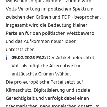
Menschen so gut ankommt. Zudem wird
Events von Volt Aachen
Volts Verortung im politischen Spektrum -
zwischen den Grünen und FDP - besprochen.
Insgesamt wird die Bedeutung kleiner
Parteien für den politischen Wettbewerb
Transparenz
und das Aufkommen neuer Ideen
Datenschutz
unterstrichen
Impressum
09.02.2025 FAZ:
Der Artikel beleuchtet
Volt als mögliche Alternative für
enttäuschte Grünen-Wähler
.
Die pro-europäische Partei setzt auf
Klimaschutz, Digitalisierung und soziale
Gerechtigkeit und verfolgt dabei einen
pragmatischen, paneuropäischen Ansatz. Im