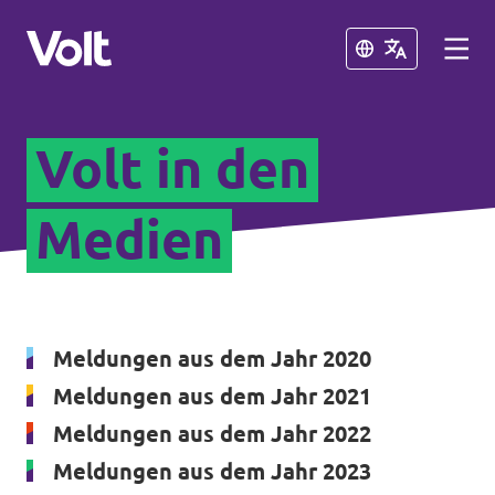
Schließen
Schließen
Volt in den
Volt in Nordrhein-Westfalen
Website von Volt NRW
Medien
Programm
Volt vor Ort in NRW
Über Volt
Volt in Deutschland
Meldungen aus dem Jahr 2020
Menschen
Meldungen aus dem Jahr 2021
Website
Meldungen aus dem Jahr 2022
Volt in deinem Bundesland
Meldungen aus dem Jahr 2023
Neuigkeiten