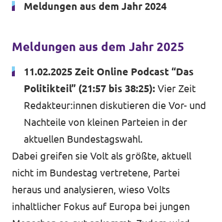
Meldungen aus dem Jahr 2024
Volt Deutschland Merchandise Shop
Unsere Events
Meldungen aus dem Jahr 2025
11.02.2025 Zeit Online Podcast “Das
Kontakt
Politikteil” (21:57 bis 38:25):
Vier Zeit
Presse
Redakteur:innen diskutieren die Vor- und
Nachteile von kleinen Parteien in der
Mache bei uns mit!
aktuellen Bundestagswahl
.
Deine Spende für Volt!
Dabei greifen sie Volt als größte, aktuell
nicht im Bundestag vertretene, Partei
Jobs bei Volt
heraus und analysieren, wieso Volts
inhaltlicher Fokus auf Europa bei jungen