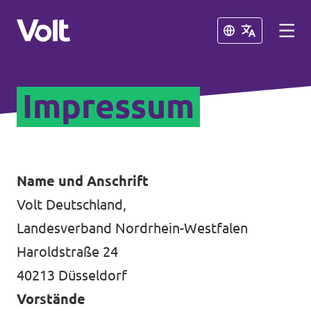
Schließen
Schließen
Impressum
Volt in Nordrhein-Westfalen
Website von Volt NRW
Programm
Volt vor Ort in NRW
Name und Anschrift
Volt Deutschland,
Über Volt
Volt in Deutschland
Landesverband Nordrhein-Westfalen
Menschen
Haroldstraße 24
Website
40213 Düsseldorf
Volt in deinem Bundesland
Neuigkeiten
Vorstände