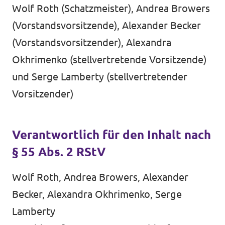
Volt Deutschland Merchandise Shop
Wolf Roth (Schatzmeister), Andrea Browers
Unsere Events
(Vorstandsvorsitzende), Alexander Becker
(Vorstandsvorsitzender), Alexandra
Okhrimenko (stellvertretende Vorsitzende)
Kontakt
und Serge Lamberty (stellvertretender
Vorsitzender)
Presse
Mache bei uns mit!
Verantwortlich für den Inhalt nach
§ 55 Abs. 2 RStV
Deine Spende für Volt!
Wolf Roth, Andrea Browers, Alexander
Jobs bei Volt
Becker, Alexandra Okhrimenko, Serge
Lamberty