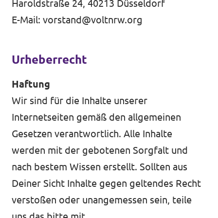
Haroldstraße 24, 40213 Düsseldorf
Events von Volt Aachen
E-Mail:
vorstand@voltnrw.org
Urheberrecht
Transparenz
Haftung
Datenschutz
Wir sind für die Inhalte unserer
Impressum
Internetseiten gemäß den allgemeinen
Gesetzen verantwortlich. Alle Inhalte
werden mit der gebotenen Sorgfalt und
nach bestem Wissen erstellt. Sollten aus
Deiner Sicht Inhalte gegen geltendes Recht
verstoßen oder unangemessen sein, teile
uns das bitte mit.