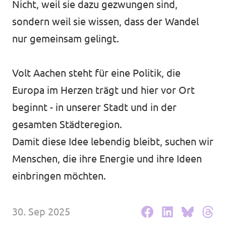
Nicht, weil sie dazu gezwungen sind,
Volt Deutschland Merchandise Shop
Unsere Events
sondern weil sie wissen, dass der Wandel
nur gemeinsam gelingt.
Volt Aachen steht für eine Politik, die
Kontakt
Europa im Herzen trägt und hier vor Ort
Presse
beginnt - in unserer Stadt und in der
gesamten Städteregion.
Mache bei uns mit!
Damit diese Idee lebendig bleibt, suchen wir
Deine Spende für Volt!
Menschen, die ihre Energie und ihre Ideen
einbringen möchten.
Jobs bei Volt
30. Sep 2025