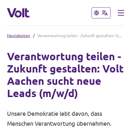
Schließen
Schließen
Neuigkeiten
/
Verantwortung teilen - Zukunft gestalten: Volt Aachen sucht neue Leads (m/w/d)
Volt in Nordrhein-Westfalen
Verantwortung teilen -
Website von Volt NRW
Zukunft gestalten: Volt
Programm
Volt vor Ort in NRW
Aachen sucht neue
Über Volt
Leads (m/w/d)
Volt in Deutschland
Menschen
Website
Unsere Demokratie lebt davon, dass
Volt in deinem Bundesland
Menschen Verantwortung übernehmen.
Neuigkeiten