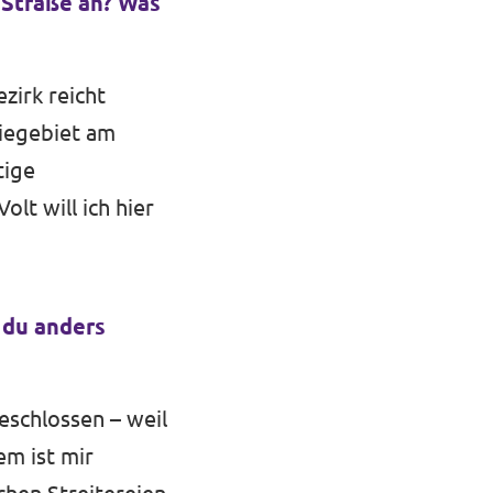
 Straße an? Was
zirk reicht
riegebiet am
tige
t will ich hier
 du anders
schlossen – weil
em ist mir