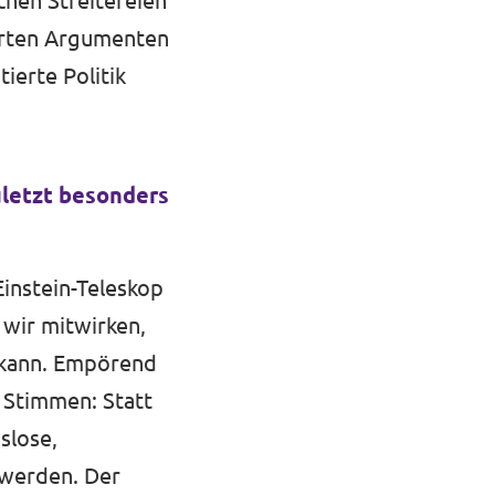
schen Streitereien
ierten Argumenten
ierte Politik
uletzt besonders
instein-Teleskop
 wir mitwirken,
 kann. Empörend
 Stimmen: Statt
slose,
 werden. Der