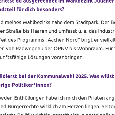
trittst du ausgerechnet im Wahlbezirk Jülicher
dtteil für dich besonders?
d meines Wahlbezirks nahe dem Stadtpark. Der Be
her Straße bis Haaren und umfasst u. a. das Indust
eil des Programms „Aachen Nord“ birgt er vielfäl
n von Radwegen über ÖPNV bis Wohnraum. Für Vol
kunftsfähige Lösungen voranbringen.
didierst bei der Kommunalwahl 2025. Was willst
rige Politiker*innen?
den-Enthüllungen habe ich mich den Piraten ange
nd Bürgerrechte wirklich am Herzen liegen. Seitd