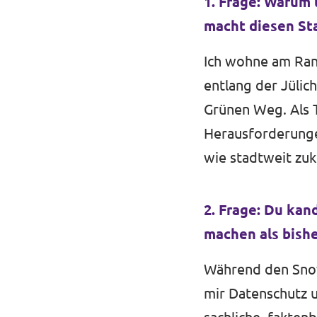
1. Frage: Warum 
Events von Volt Aachen
macht diesen Sta
Ich wohne am Ran
entlang der Jülic
Transparenz
Grünen Weg. Als T
Herausforderunge
Datenschutz
wie stadtweit zu
Impressum
2. Frage: Du kan
machen als bishe
Während den Snow
mir Datenschutz u