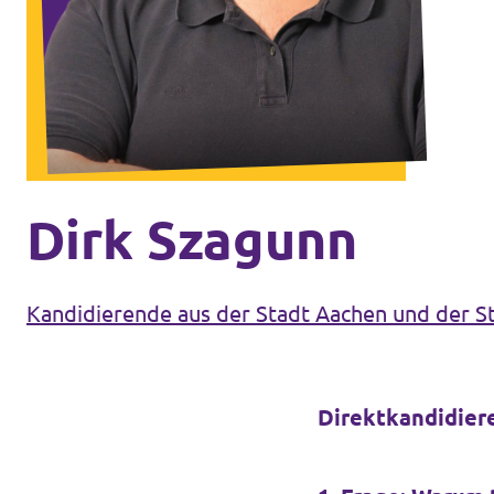
Volt Deutschland Merchandise Shop
Unsere Events
Kontakt
Presse
Dirk Szagunn
Mache bei uns mit!
Kandidierende aus der Stadt Aachen und der 
Deine Spende für Volt!
Jobs bei Volt
Direktkandidier