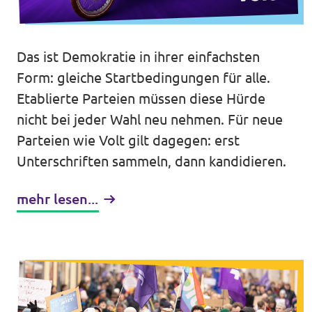
Volt Deutschland Merchandise Shop
Unsere Events
Das ist Demokratie in ihrer einfachsten
Form: gleiche Startbedingungen für alle.
Etablierte Parteien müssen diese Hürde
Kontakt
nicht bei jeder Wahl neu nehmen. Für neue
Presse
Parteien wie Volt gilt dagegen: erst
Unterschriften sammeln, dann kandidieren.
Mache bei uns mit!
mehr lesen...
Deine Spende für Volt!
Jobs bei Volt