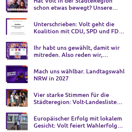
Hat Volt in der StädteRegion
schon etwas bewegt? Unsere
Zwischenbilanz
Unterschrieben: Volt geht die
Koalition mit CDU, SPD und FDP
ein!
Ihr habt uns gewählt, damit wir
mitreden. Also reden wir,
transparent, mit euch.
Mach uns wählbar. Landtagswahl
NRW in 2027
Vier starke Stimmen für die
Städteregion: Volt-Landesliste
zur Landtagswahl 2027 steht
Europäischer Erfolg mit lokalem
Gesicht: Volt feiert Wahlerfolge