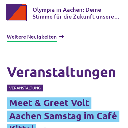
und stellt Weichen für die NRW-
Landtagswahl im Nordkreis
Olympia in Aachen: Deine
Stimme für die Zukunft unserer
Region!
Weitere Neuigkeiten
Veranstaltungen
VERANSTALTUNG
Meet & Greet Volt
Aachen Samstag im Café