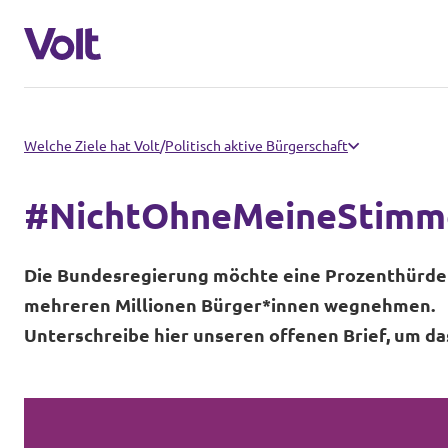
Volt in Schleswig-Holstein
Welche Ziele hat Volt
/
Politisch aktive Bürgerschaft
Volt Schleswig Holstein Startseite
#NichtOhneMeineStimm
Programm
Lokale Teams
Die Bundesregierung möchte eine Prozenthürde 
Über Volt
mehreren Millionen Bürger*innen wegnehmen.
Volt in Deutschland
Unterschreibe hier unseren offenen Brief, um da
Menschen
Website
Volt in deinem Bundesland
Neuigkeiten