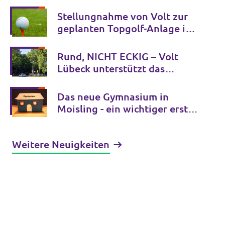
Unfallschwerpunkt?
Stellungnahme von Volt zur
geplanten Topgolf-Anlage in
Halstenbek
Rund, NICHT ECKIG – Volt
Lübeck unterstützt das
Bürgerbegehren zum
Mühlentorteller
Das neue Gymnasium in
Moisling - ein wichtiger erster
Schritt
Weitere Neuigkeiten