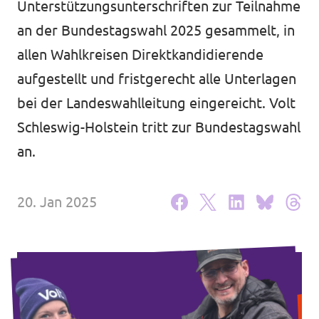
Unterstützungsunterschriften zur Teilnahme
Volt Deutschland Merchandise Shop
Unsere Events
an der Bundestagswahl 2025 gesammelt, in
allen Wahlkreisen Direktkandidierende
aufgestellt und fristgerecht alle Unterlagen
bei der Landeswahlleitung eingereicht. Volt
Mache bei Volt mit!
Schleswig-Holstein tritt zur Bundestagswahl
Deine Spende für Volt
an.
Jobs bei Volt Deutschland
20. Jan 2025
Volt vor Ort