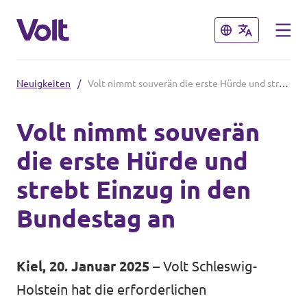
Schließen
Schließen
Neuigkeiten
/
Volt nimmt souverän die erste Hürde und strebt Einzug in den Bundestag an
Volt in Schleswig-Holstein
Volt nimmt souverän
Volt Schleswig Holstein Startseite
die erste Hürde und
Programm
Lokale Teams
strebt Einzug in den
Über Volt
Bundestag an
Volt in Deutschland
Menschen
Website
Kiel, 20. Januar 2025
– Volt Schleswig-
Volt in deinem Bundesland
Holstein hat die erforderlichen
Neuigkeiten