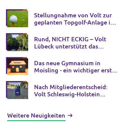
Stellungnahme von Volt zur
geplanten Topgolf-Anlage in
Halstenbek
Rund, NICHT ECKIG – Volt
Lübeck unterstützt das
Bürgerbegehren zum
Mühlentorteller
Das neue Gymnasium in
Moisling - ein wichtiger erster
Schritt
Nach Mitgliederentscheid:
Volt Schleswig-Holstein
unterstützt Tobias Bergmann
bei der
Weitere Neuigkeiten
Oberbürgermeisterwahl in
Neumünster