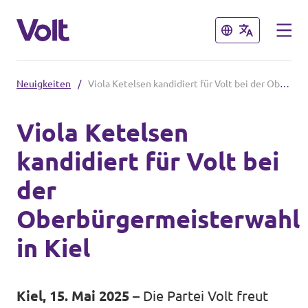
Schließen
Schließen
Neuigkeiten
/
Viola Ketelsen kandidiert für Volt bei der Oberbürgermeisterwahl in Kiel
Volt in Schleswig-Holstein
Viola Ketelsen
Volt Schleswig Holstein Startseite
kandidiert für Volt bei
Programm
Lokale Teams
der
Über Volt
Oberbürgermeisterwahl
Volt in Deutschland
Menschen
in Kiel
Website
Volt in deinem Bundesland
Neuigkeiten
Kiel, 15. Mai 2025
– Die Partei Volt freut