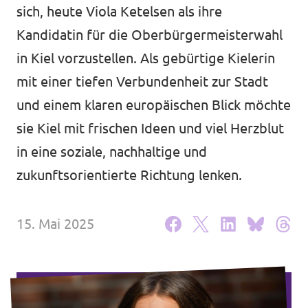
Volt Deutschland Merchandise Shop
sich, heute Viola Ketelsen als ihre
Unsere Events
Kandidatin für die Oberbürgermeisterwahl
in Kiel vorzustellen. Als gebürtige Kielerin
mit einer tiefen Verbundenheit zur Stadt
Mache bei Volt mit!
und einem klaren europäischen Blick möchte
sie Kiel mit frischen Ideen und viel Herzblut
Deine Spende für Volt
in eine soziale, nachhaltige und
Jobs bei Volt Deutschland
zukunftsorientierte Richtung lenken.
15. Mai 2025
Volt vor Ort