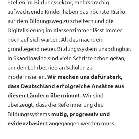
Stellen im Bildungssektor, mehrsprachig
Volt in deinem Bundesland
Unsere Events
aufwachsende Kinder haben das höchste Risiko,
Volt Deutschland Merchandise Shop
auf dem Bildungsweg zu scheitern und die
Digitalisierung im Klassenzimmer lässt immer
noch auf sich warten. All das macht ein
Presse
grundlegend neues Bildungssystem unabdingbar.
In Skandinavien sind viele Schritte schon getan,
Mache bei uns mit!
um den Lehrbetrieb an Schulen zu
modernisieren.
Wir machen uns dafür stark,
Volt vor Ort
dass Deutschland erfolgreiche Ansätze aus
Deine Spende für Volt!
diesen Ländern übernimmt.
Wir sind
überzeugt, dass die Reformierung des
Jobs bei Volt
Bildungssystems
mutig, progressiv und
evidenzbasiert
angegangen werden muss.
Volt im Stadtrat Dresden