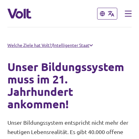
Schließen
Schließen
Volt in Sachsen
Welche Ziele hat Volt?
/
Intelligenter Staat
Volt Leipzig
Unser Bildungssystem
Programm
Volt Dresden
muss im 21.
Jahrhundert
Volt Chemnitz
Über Volt
ankommen!
Menschen
Volt in Deutschland
Unser Bildungssystem entspricht nicht mehr der
Volt Deutschland
heutigen Lebensrealität. Es gibt 40.000 offene
Neuigkeiten