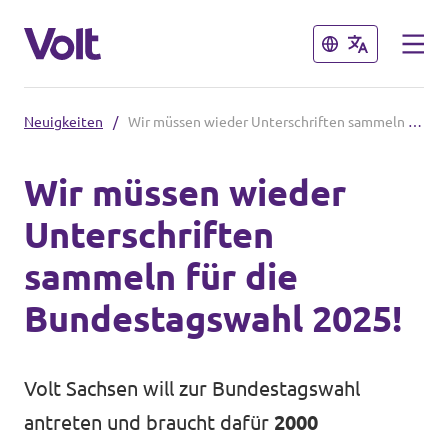
Schließen
Schließen
Neuigkeiten
/
Wir müssen wieder Unterschriften sammeln für die Bundestagswahl 2025!
Volt in Sachsen
Wir müssen wieder
Volt Leipzig
Unterschriften
Programm
Volt Dresden
sammeln für die
Volt Chemnitz
Über Volt
Bundestagswahl 2025!
Menschen
Volt in Deutschland
Volt Sachsen will zur Bundestagswahl
Volt Deutschland
antreten und braucht dafür
2000
Neuigkeiten