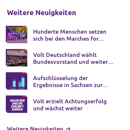
Weitere Neuigkeiten
Hunderte Menschen setzen
sich bei den Marches for
Open Borders gegen
Grenzkontrollen in Europa ein
Volt Deutschland wählt
Bundesvorstand und weitere
Schlüsselämter für die
kommenden Jahre
Aufschlüsselung der
Ergebnisse in Sachsen zur
Bundestagswahl 2025
Volt erzielt Achtungserfolg
und wächst weiter
Weitere Neuigkeiten