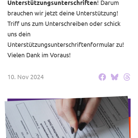
Unterstützungsunterschriften
! Darum
Volt in deinem Bundesland
Unsere Events
brauchen wir jetzt deine Unterstützung!
Volt Deutschland Merchandise Shop
Triff uns zum Unterschreiben oder schick
uns dein
Unterstützungsunterschriftenformular zu!
Presse
Vielen Dank im Voraus!
Mache bei uns mit!
10. Nov 2024
Volt vor Ort
Deine Spende für Volt!
Jobs bei Volt
Volt im Stadtrat Dresden