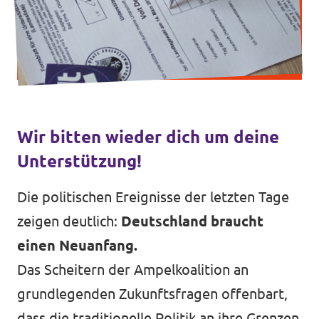
Transparenz
Datenschutz
Wir bitten wieder dich um deine
Impressum
Unterstützung!
Die politischen Ereignisse der letzten Tage
zeigen deutlich:
Deutschland braucht
einen Neuanfang.
Das Scheitern der Ampelkoalition an
grundlegenden Zukunftsfragen offenbart,
dass die traditionelle Politik an ihre Grenzen