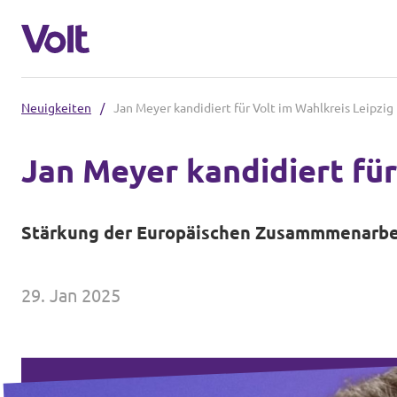
Neuigkeiten
/
Jan Meyer kandidiert für Volt im Wahlkreis Leipzig 
Volt in Sachsen
Jan Meyer kandidiert für
Volt Leipzig
Programm
Volt Dresden
Stärkung der Europäischen Zusammmenarbeit
Volt Chemnitz
Über Volt
29. Jan 2025
Menschen
Volt in Deutschland
Volt Deutschland
Neuigkeiten