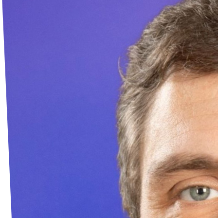
Volt in deinem Bundesland
Unsere Events
Volt Deutschland Merchandise Shop
Presse
Mache bei uns mit!
Volt vor Ort
Deine Spende für Volt!
Jobs bei Volt
Volt im Stadtrat Dresden