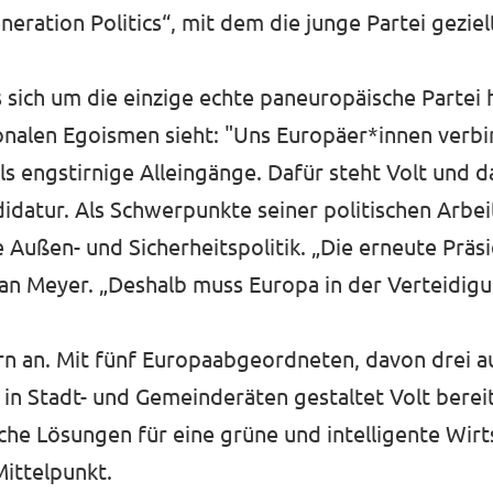
ation Politics“, mit dem die junge Partei gezielt
s sich um die einzige echte paneuropäische Partei 
onalen Egoismen sieht: "Uns Europäer*innen verbi
s engstirnige Alleingänge. Dafür steht Volt und da
idatur. Als Schwerpunkte seiner politischen Arbe
 Außen- und Sicherheitspolitik. „Die erneute Prä
 Jan Meyer. „Deshalb muss Europa in der Verteidig
dern an. Mit fünf Europaabgeordneten, davon drei 
n Stadt- und Gemeinderäten gestaltet Volt bereit
e Lösungen für eine grüne und intelligente Wirts
Mittelpunkt.