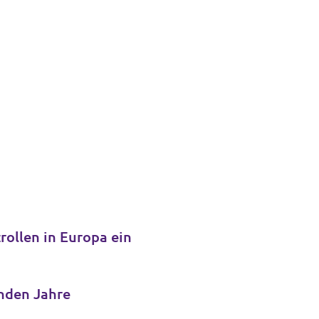
ollen in Europa ein
 und weitere Schlüsselämter für die kommenden Jahre