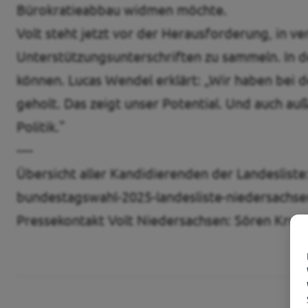
Bürokratieabbau widmen möchte.
Volt steht jetzt vor der Herausforderung, in v
Unterstützungsunterschriften zu sammeln. In de
können. Lucas Wendel erklärt: „Wir haben bei
geholt. Das zeigt unser Potential. Und auch au
Politik."
----
Übersicht aller Kandidierenden der Landesliste
bundestagswahl-2025-landesliste-niedersachse
Pressekontakt Volt Niedersachsen: Sören Krup