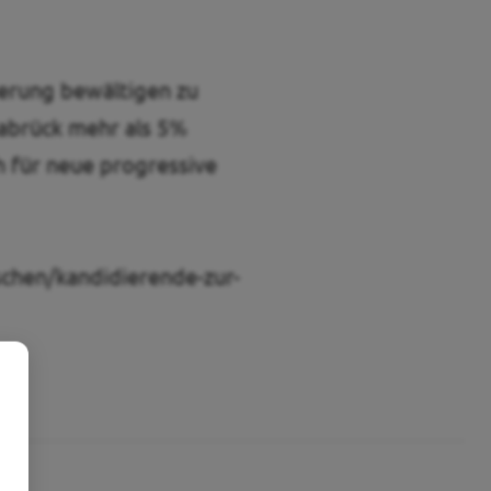
derung bewältigen zu
nabrück mehr als 5%
h für neue progressive
chen/kandidierende-zur-