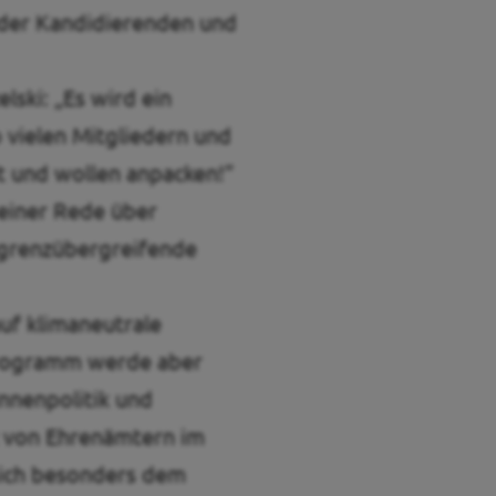
g der Kandidierenden und
ski: „Es wird ein
o vielen Mitgliedern und
t und wollen anpacken!”
 einer Rede über
 grenzübergreifende
uf klimaneutrale
lprogramm werde aber
Innenpolitik und
z von Ehrenämtern im
 sich besonders dem