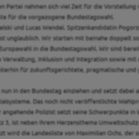
 Partei nahmen sich viel Zeit für die Vorstellun
iste für die vorgezogene Bundestagswahl.
lski und Lucas Wendel. Spitzenkandidatin Pogorzel
st unglaublich. Wir starten mit beinahe doppelt s
uropawahl in die Bundestagswahl. Wir sind berei
e Verwaltung, Inklusion und Integration sowie mit
iterhin für zukunftsgerichtete, pragmatische und
nun in den Bundestag einziehen und setzt dabei a
Sozialsysteme. Das noch nicht veröffentlichte Wah
r angehende Polizist setzt seine Schwerpunkte in 
latz 3, ist neben ihrem Herzensthema Umweltschut
zt wird die Landesliste von Maximilian Ochs, der