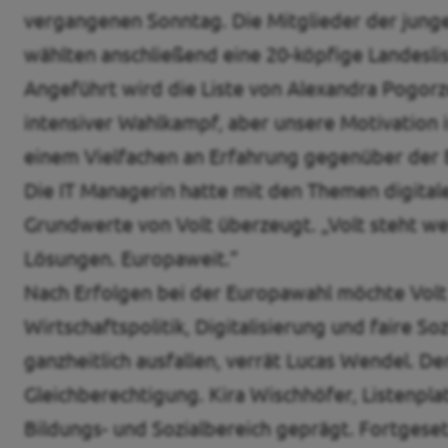
vergangenen Sonntag. Die Mitglieder der jungen
wählten anschließend eine 20-köpfige Landesl
Angeführt wird die Liste von Alexandra Pogorze
intensiver Wahlkampf, aber unsere Motivation i
einem Vielfachen an Erfahrung gegenüber der E
Die IT Managerin hatte mit den Themen digital
Grundwerte von Volt überzeugt. „Volt steht we
Lösungen. Europaweit.”
Nach Erfolgen bei der Europawahl möchte Volt 
Wirtschaftspolitik, Digitalisierung und faire 
ganzheitlich ausfallen, verrät Lucas Wendel. De
Gleichberechtigung. Kira Wischhöfer, Listenp
Bildungs- und Sozialbereich geprägt. Fortgeset