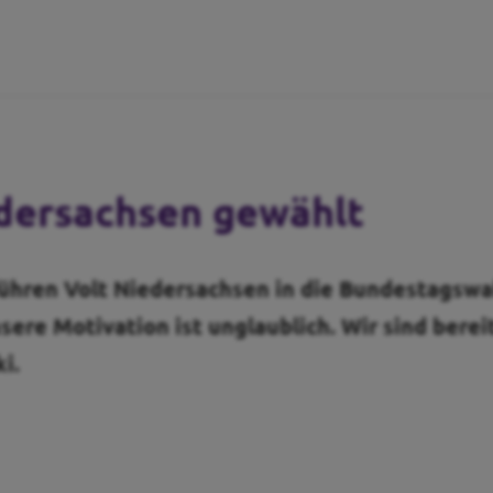
edersachsen gewählt
führen Volt Niedersachsen in die Bundestagswa
sere Motivation ist unglaublich. Wir sind berei
i.