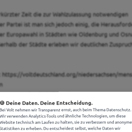
erkürzter Zeit die zur Wahlzulassung notwendigen
r Partei ist man sich jedoch einig, die Herausfor
 der Europawahl in Städten wie Oldenburg und Os
ßerhalb der Städte erleben wir deutlichen Zuspruc
:
https://voltdeutschland.org/niedersachsen/mens
n
ka -
presse@voltniedersachsen.org
🍪 Deine Daten. Deine Entscheidung.
Bei Volt nehmen wir Transparenz ernst, auch beim Thema Datenschutz.
Wir verwenden Analytics-Tools und ähnliche Technologien, um diese
Website technisch am Laufen zu halten, sie zu verbessern und anonyme
Statistiken zu erheben. Du entscheidest selbst, welche Daten wir