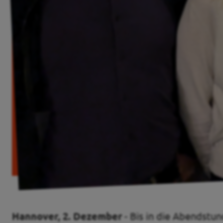
Events und Treffen
Transparenz
Datenschutz
Impressum
Kontakt
Hannover, 2. Dezember
- Bis in die Abendstu