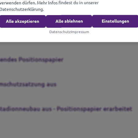
verwenden dürfen. Mehr Infos findest du in unserer
Datenschutzerklärung.
Alle akzeptieren
Alle ablehnen
Einstellungen
Datenschutz
Impressum
olt Oldenburg startet mit Aktion „2 von 176.530 Bürgermeister*innen
endes Positionspapier
umschutzsatzung aus
tadionneubau aus - Positionspapier erarbeitet