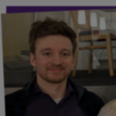
Volt Deutschland Merchandise Shop
Unsere Events
Kommunalwahl Oldenburg 2026
Kommunalwahl Ammerland 2026
Mache bei uns mit!
Deine Spende für Volt!
Jobs bei Volt
Feministische Arbeit