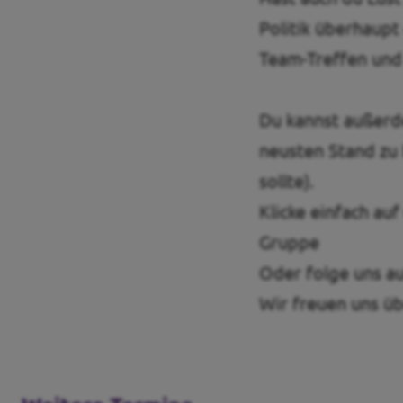
Politik überhaupt
Team-Treffen und
Du kannst außer
neusten Stand zu b
sollte).
Klicke einfach au
Gruppe
Oder folge uns a
Wir freuen uns üb