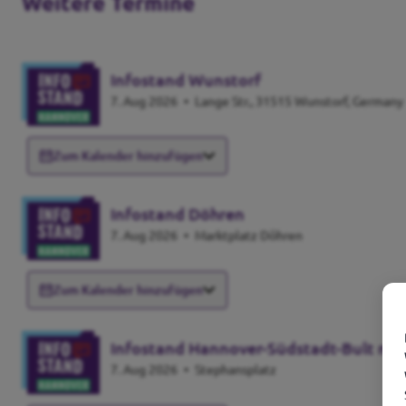
Weitere Termine
Infostand Wunstorf
7. Aug 2026
•
Lange Str., 31515 Wunstorf, Germany
Zum Kalender hinzufügen
Infostand Döhren
7. Aug 2026
•
Marktplatz Döhren
Zum Kalender hinzufügen
Infostand Hannover-Südstadt-Bult mit
7. Aug 2026
•
Stephansplatz