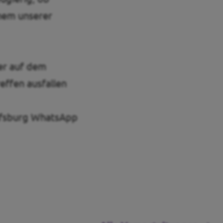
inem unserer
er auf dem
reffen ausfallen
lfsburg WhatsApp