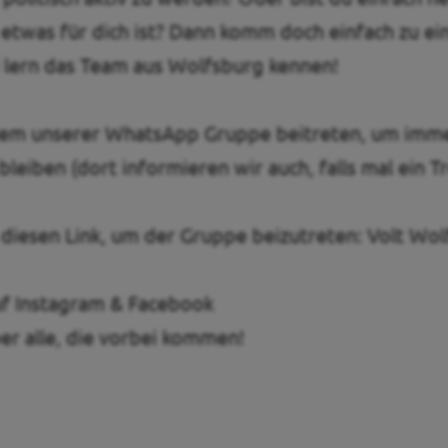
 etwas für dich ist? Dann komm doch einfach zu e
 lern das Team aus Wolfsburg kennen!
dem unserer WhatsApp Gruppe beitreten, um imm
leiben (dort informieren wir auch, falls mal ein T
f diesen Link, um der Gruppe beizutreten:
Volt Wo
uf
Instagram
&
Facebook
er alle, die vorbei kommen!