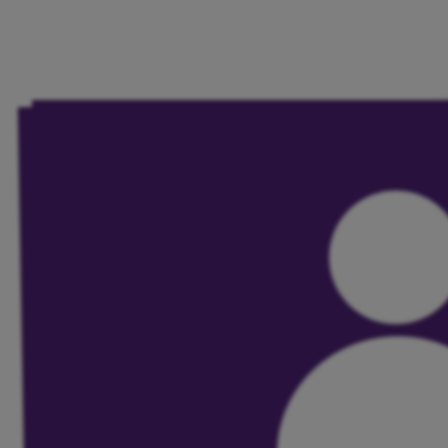
Unsere Events
Mache bei uns mit!
Deine Spende für Volt!
Pressemitteilungen
Ergebnis BTW 2025
Events