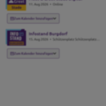
11. Aug 2026
•
Online
Zum Kalender hinzufügen
Infostand Burgdorf
15. Aug 2026
•
Schützenplatz Schützenplatz,
31303 Burgdorf
Zum Kalender hinzufügen