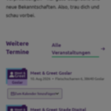
neue Bekanntschaften. Also, trau dich und
schau vorbei.
Weitere
Alle
Termine
Veranstaltungen
Meet & Greet Goslar
10. Aug 2026
•
Fleischscharren 6, 38640 Goslar
Zum Kalender hinzufügen
Meet & Greet Stade Digital