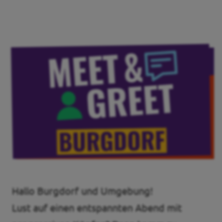
Unsere Events
Mache bei uns mit!
Deine Spende für Volt!
Pressemitteilungen
Ergebnis BTW 2025
Hallo Burgdorf und Umgebung!
Lust auf einen entspannten Abend mit
Events