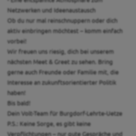
Netzwerken und Ideenaustausch
Ob du nur mal reinschnuppern oder dich
aktiv einbringen möchtest – komm einfach
vorbei!
Wir freuen uns riesig, dich bei unserem
nächsten Meet & Greet zu sehen. Bring
gerne auch Freunde oder Familie mit, die
Interesse an zukunftsorientierter Politik
haben!
Bis bald!
Dein Volt-Team für Burgdorf-Lehrte-Uetze
P.S.: Keine Sorge, es gibt keine
Verpflichtungen – nur gute Gespräche und