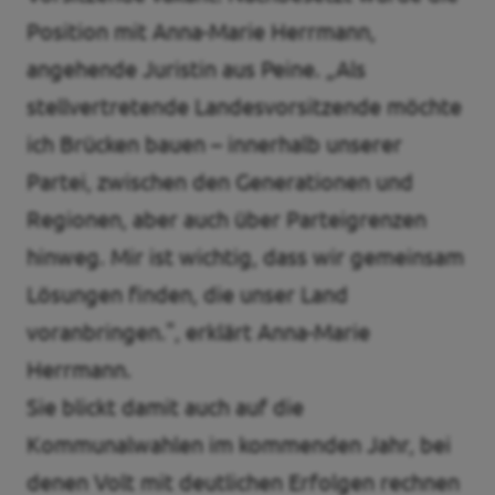
Position mit Anna-Marie Herrmann,
angehende Juristin aus Peine. „Als
stellvertretende Landesvorsitzende möchte
ich Brücken bauen – innerhalb unserer
Partei, zwischen den Generationen und
Regionen, aber auch über Parteigrenzen
hinweg. Mir ist wichtig, dass wir gemeinsam
Lösungen finden, die unser Land
voranbringen.", erklärt Anna-Marie
Herrmann.
Sie blickt damit auch auf die
Kommunalwahlen im kommenden Jahr, bei
denen Volt mit deutlichen Erfolgen rechnen