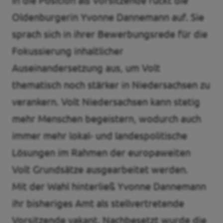
In die Position als Vorsitzende rückt die
Oldenburgerin Yvonne Dannemann auf. Sie
sprach sich in ihrer Bewerbungsrede für die
Fokussierung inhaltlicher
Auseinandersetzung aus, um Volt
thematisch noch stärker in Niedersachsen zu
verankern. Volt Niedersachsen kann stetig
mehr Menschen begeistern, wodurch auch
immer mehr lokal- und landespolitische
Lösungen im Rahmen der europaweiten
Volt Grundsätze ausgearbeitet werden.
Mit der Wahl hinterließ Yvonne Dannemann
ihr bisheriges Amt als stellvertretende
Vorsitzende vakant. Nachbesetzt wurde die