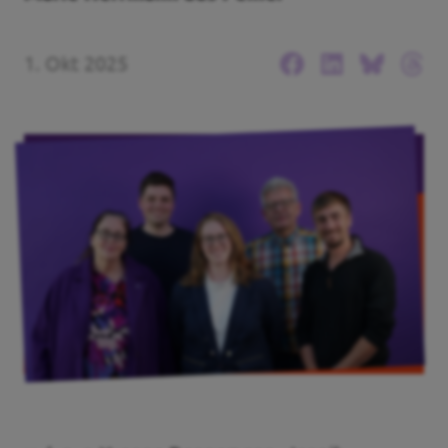
Unsere Events
1. Okt 2025
Mache bei uns mit!
Deine Spende für Volt!
Pressemitteilungen
Ergebnis BTW 2025
Events