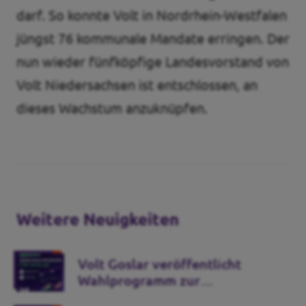
darf. So konnte Volt in Nordrhein-Westfalen
jüngst 76 kommunale Mandate erringen. Der
nun wieder fünfköpfige Landesvorstand von
Volt Niedersachsen ist entschlossen, an
dieses Wachstum anzuknüpfen.
Weitere Neuigkeiten
Volt Goslar veröffentlicht
Wahlprogramm zur
Kommunalwahl 2026