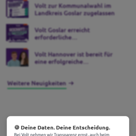
Volt zur Kommunalwahl im
Landkreis Goslar zugelassen
Volt Goslar erreicht
erforderliche
Unterstützungsunterschriften
Volt Hannover ist bereit für
eine erfolgreiche
Kommunalwahl
Weitere Neuigkeiten
🍪 Deine Daten. Deine Entscheidung.
Bei Volt nehmen wir Transparenz ernst, auch beim