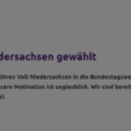
edersachsen gewählt
führen Volt Niedersachsen in die Bundestagswa
sere Motivation ist unglaublich. Wir sind berei
i.