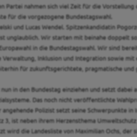
 Partei nahmen sich viel Zeit für die Vorstellun
iste für die vorgezogene Bundestagswahl.
lski und Lucas Wendel. Spitzenkandidatin Pogorzel
st unglaublich. Wir starten mit beinahe doppelt s
uropawahl in die Bundestagswahl. Wir sind berei
e Verwaltung, Inklusion und Integration sowie mit
iterhin für zukunftsgerichtete, pragmatische und
nun in den Bundestag einziehen und setzt dabei a
Sozialsysteme. Das noch nicht veröffentlichte Wah
r angehende Polizist setzt seine Schwerpunkte in 
latz 3, ist neben ihrem Herzensthema Umweltschut
zt wird die Landesliste von Maximilian Ochs, der