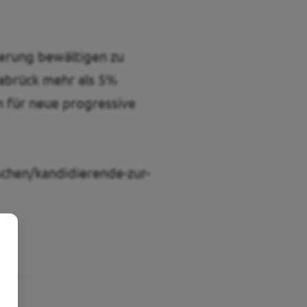
derung bewältigen zu
nabrück mehr als 5%
h für neue progressive
chen/kandidierende-zur-