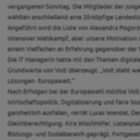
vergangenen Sonntag. Die Mitglieder der jungen
wählten anschließend eine 20-köpfige Landesl
Angeführt wird die Liste von Alexandra Pogorze
intensiver Wahlkampf, aber unsere Motivation i
einem Vielfachen an Erfahrung gegenüber der E
Die IT Managerin hatte mit den Themen digital
Grundwerte von Volt überzeugt. „Volt steht we
Lösungen. Europaweit.”
Nach Erfolgen bei der Europawahl möchte Volt 
Wirtschaftspolitik, Digitalisierung und faire 
ganzheitlich ausfallen, verrät Lucas Wendel. De
Gleichberechtigung. Kira Wischhöfer, Listenp
Bildungs- und Sozialbereich geprägt. Fortgeset