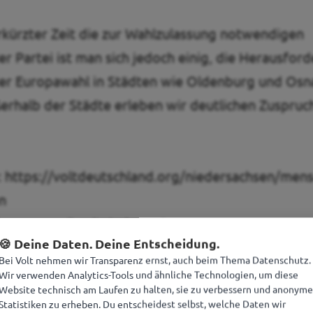
erkürzter Zeit die zur Wahlzulassung notwendigen
r Partei ist man sich jedoch einig, die Herausfor
 der Europawahl in Städten wie Oldenburg und Os
ßerhalb der Städte erleben wir deutlichen Zuspruc
:
https://voltdeutschland.org/niedersachsen/mens
n
ka -
presse@voltniedersachsen.org
🍪 Deine Daten. Deine Entscheidung.
Bei Volt nehmen wir Transparenz ernst, auch beim Thema Datenschutz.
Wir verwenden Analytics-Tools und ähnliche Technologien, um diese
Website technisch am Laufen zu halten, sie zu verbessern und anonyme
Statistiken zu erheben. Du entscheidest selbst, welche Daten wir