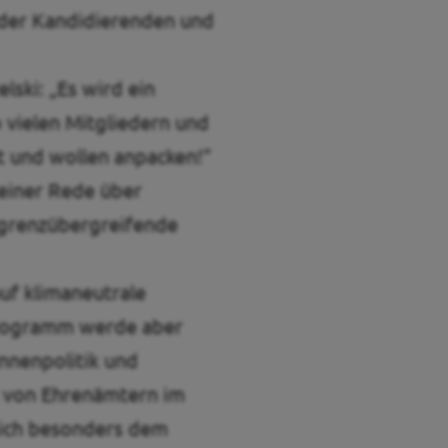
g der Kandidierenden und
ski: „Es wird ein
o vielen Mitgliedern und
t und wollen anpacken!”
 einer Rede über
 grenzübergreifende
uf klimaneutrale
lprogramm werde aber
Innenpolitik und
z von Ehrenämtern im
 sich besonders dem