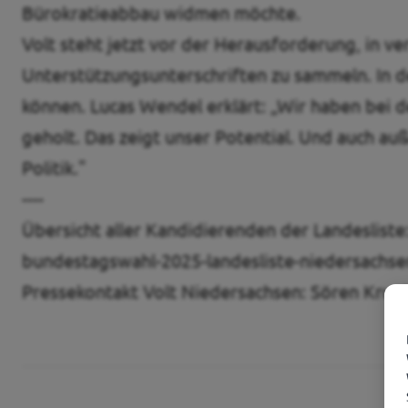
Bürokratieabbau widmen möchte.
Volt steht jetzt vor der Herausforderung, in v
Unterstützungsunterschriften zu sammeln. In de
können. Lucas Wendel erklärt: „Wir haben bei
geholt. Das zeigt unser Potential. Und auch au
Politik."
----
Übersicht aller Kandidierenden der Landesliste
bundestagswahl-2025-landesliste-niedersachse
Pressekontakt Volt Niedersachsen: Sören Krup