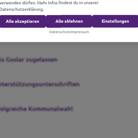
verwenden dürfen. Mehr Infos findest du in unserer
Datenschutzerklärung.
Alle akzeptieren
Alle ablehnen
Einstellungen
Datenschutz
Impressum
rogramm zur Kommunalwahl 2026
s Goslar zugelassen
Unterstützungsunterschriften
erfolgreiche Kommunalwahl