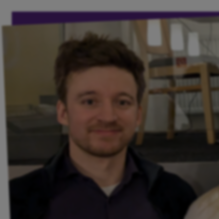
Unsere Events
Mache bei uns mit!
Deine Spende für Volt!
Pressemitteilungen
Ergebnis BTW 2025
Events