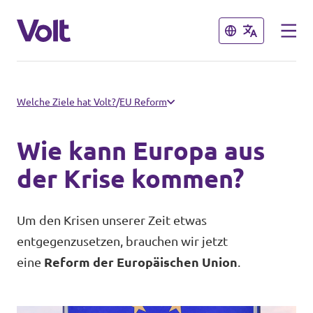
Schließen
Schließen
Volt in Bayern
Welche Ziele hat Volt?
/
EU Reform
Website
Wie kann Europa aus
Programm
Lokale Teams
der Krise kommen?
Über Volt
Volt in Deutschland
Um den Krisen unserer Zeit etwas
entgegenzusetzen, brauchen wir jetzt
Menschen
Website
eine
Reform der Europäischen Union
.
Volt in deinem Bundesland
Neuigkeiten