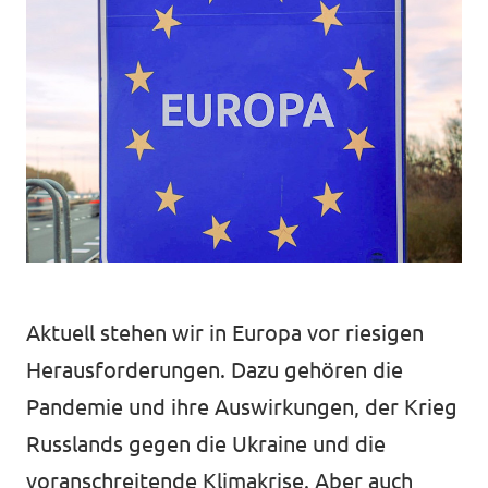
Volt Deutschland Merchandise Shop
Unsere Events
Mache bei uns mit!
Deine Spende für Volt!
Aktuell stehen wir in Europa vor riesigen
Mitmachen
Herausforderungen. Dazu gehören die
Pandemie und ihre Auswirkungen, der Krieg
Russlands gegen die Ukraine und die
Transparenz
voranschreitende Klimakrise. ​​Aber auch