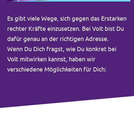
Volt in den Bundesländern
Unsere Events
Volt Deutschland Merchandise Shop
Es gibt viele Wege, sich gegen das Erstarken
rechter Kräfte einzusetzen. Bei Volt bist Du
dafür genau an der richtigen Adresse.
Presse
Wenn Du Dich fragst, wie Du konkret bei
Volt mitwirken kannst, haben wir
Mache bei uns mit!
verschiedene Möglichkeiten für Dich:
Deine Spende für Volt!
Jobs bei Volt
Europäische Gemeinschaften von Volt