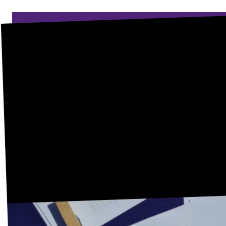
Volt in den Bundesländern
Unsere Events
Volt Deutschland Merchandise Shop
Presse
Mache bei uns mit!
Deine Spende für Volt!
Jobs bei Volt
Europäische Gemeinschaften von Volt