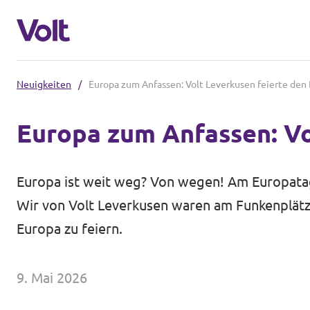
Neuigkeiten
/
Europa zum Anfassen: Volt Leverkusen feierte den 
Volt in Nordrhein-Westfalen
Europa zum Anfassen: Vo
Website von Volt NRW
Programm
Teams vor Ort in NRW
Europa ist weit weg? Von wegen! Am Europatag
Volts Europäische Gemeinschaften
Über Volt
Wir von Volt Leverkusen waren am Funkenplätzc
Europa zu feiern.
Menschen
Volt in Deutschland
9. Mai 2026
Website
Neuigkeiten