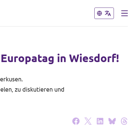
Schließen
Schließen
 Europatag in Wiesdorf!
verkusen.
len, zu diskutieren und