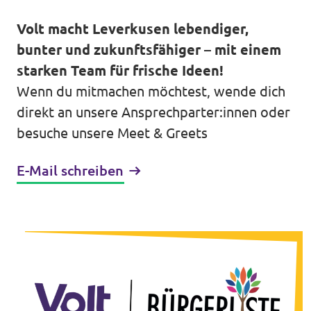
Volt in den Bundesländern
Unsere Events
Volt macht Leverkusen lebendiger,
Volt Deutschland Merchandise Shop
bunter und zukunftsfähiger – mit einem
starken Team für frische Ideen!
Wenn du mitmachen möchtest, wende dich
Presse
direkt an unsere Ansprechparter:innen oder
besuche unsere Meet & Greets
Mache bei uns mit!
E-Mail schreiben
Deine Spende für Volt!
Jobs bei Volt
Europäische Gemeinschaften von Volt