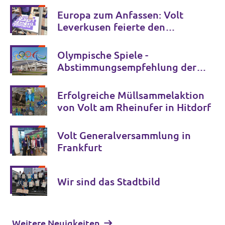
Europa zum Anfassen: Volt
Leverkusen feierte den
Europatag in Wiesdorf!
Olympische Spiele -
Abstimmungsempfehlung der
Fraktion Volt/Bürgerliste zum
Ratsbürgerentscheid
Erfolgreiche Müllsammelaktion
von Volt am Rheinufer in Hitdorf
Volt Generalversammlung in
Frankfurt
Wir sind das Stadtbild
Weitere Neuigkeiten