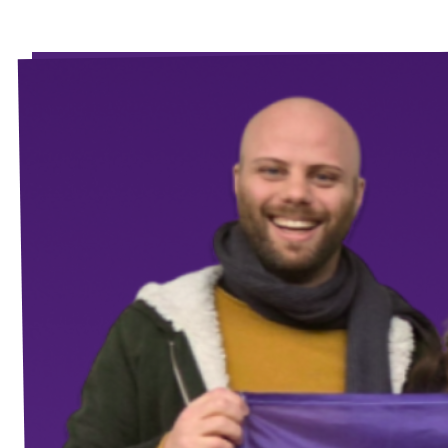
Volt Deutschland Merchandise Shop
Unsere Events
Kommunalwahl 2026
Mache bei uns mit!
Deine Spende für Volt!
Leichte Sprache
Jobs bei Volt Hessen