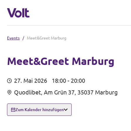
Events
/
Meet&Greet Marburg
Volt in Hessen
Lokale hessische Teams
Meet&Greet Marburg
Programm
Hessische Volt-Termine
27. Mai 2026
18:00 - 20:00
Über Volt
Quodlibet, Am Grün 37, 35037 Marburg
Volt in Deutschland
Menschen
Website Volt Deutschland
Zum Kalender hinzufügen
Volt in deinem Bundesland
Neuigkeiten