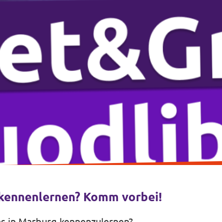
 kennenlernen? Komm vorbei!
ns in Marburg kennenzulernen?