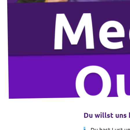
Volt vor Ort in Hessen
Transparenz
Datenschutz
Impressum
Kontakt
Du willst uns
Du hast Lust u