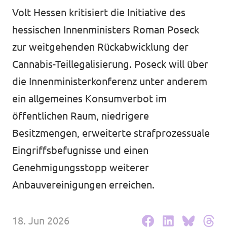
Volt Deutschland Merchandise Shop
Volt Hessen kritisiert die Initiative des
Unsere Events
hessischen Innenministers Roman Poseck
zur weitgehenden Rückabwicklung der
Cannabis-Teillegalisierung. Poseck will über
Kommunalwahl 2026
die Innenministerkonferenz unter anderem
ein allgemeines Konsumverbot im
Mache bei uns mit!
öffentlichen Raum, niedrigere
Deine Spende für Volt!
Besitzmengen, erweiterte strafprozessuale
Eingriffsbefugnisse und einen
Leichte Sprache
Genehmigungsstopp weiterer
Jobs bei Volt Hessen
Anbauvereinigungen erreichen.
18. Jun 2026