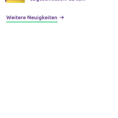
BÜNDNIS 90/DIE GRÜNEN,
FDP und Volt nehmen
Weitere Neuigkeiten
Koalitionsverhandlungen auf