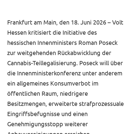
Volt vor Ort in Hessen
Frankfurt am Main, den 18. Juni 2026 – Volt
Hessen kritisiert die Initiative des
hessischen Innenministers Roman Poseck
Transparenz
zur weitgehenden Rückabwicklung der
Datenschutz
Cannabis-Teillegalisierung. Poseck will über
Impressum
die Innenministerkonferenz unter anderem
Kontakt
ein allgemeines Konsumverbot im
öffentlichen Raum, niedrigere
Besitzmengen, erweiterte strafprozessuale
Eingriffsbefugnisse und einen
Genehmigungsstopp weiterer