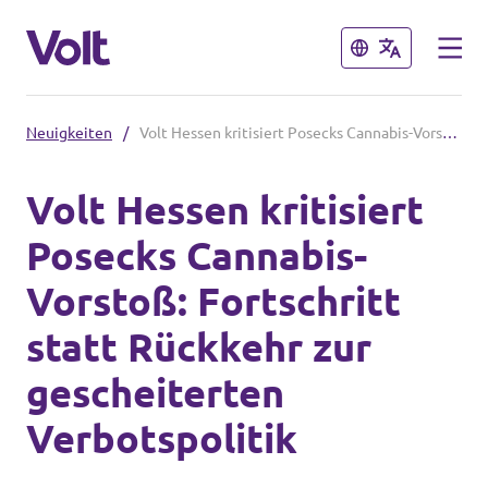
Schließen
Schließen
Neuigkeiten
/
Volt Hessen kritisiert Posecks Cannabis-Vorstoß: Fortschritt statt Rückkehr zur gescheiterten Verbotspolitik
Volt in Hessen
Volt Hessen kritisiert
Lokale hessische Teams
Posecks Cannabis-
Programm
Hessische Volt-Termine
Vorstoß: Fortschritt
Über Volt
statt Rückkehr zur
Volt in Deutschland
Menschen
gescheiterten
Website Volt Deutschland
Verbotspolitik
Volt in deinem Bundesland
Neuigkeiten