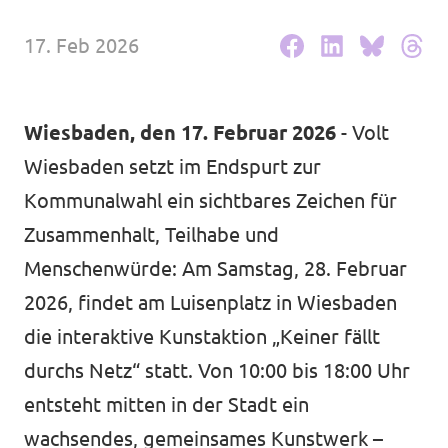
Volt Deutschland Merchandise Shop
Unsere Events
17. Feb 2026
Wiesbaden, den 17. Februar 2026
- Volt
Kommunalwahl 2026
Wiesbaden setzt im Endspurt zur
Mache bei uns mit!
Kommunalwahl ein sichtbares Zeichen für
Zusammenhalt, Teilhabe und
Deine Spende für Volt!
Menschenwürde: Am Samstag, 28. Februar
2026, findet am Luisenplatz in Wiesbaden
Leichte Sprache
die interaktive Kunstaktion „Keiner fällt
Jobs bei Volt Hessen
durchs Netz“ statt. Von 10:00 bis 18:00 Uhr
entsteht mitten in der Stadt ein
wachsendes, gemeinsames Kunstwerk –