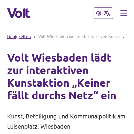
Schließen
Schließen
Neuigkeiten
/
Volt Wiesbaden lädt zur interaktiven Kunstaktion „Keiner fällt durchs Netz“ ein
Volt in Hessen
Volt Wiesbaden lädt
Lokale hessische Teams
zur interaktiven
Programm
Hessische Volt-Termine
Kunstaktion „Keiner
Über Volt
fällt durchs Netz“ ein
Volt in Deutschland
Menschen
Website Volt Deutschland
Kunst, Beteiligung und Kommunalpolitik am
Volt in deinem Bundesland
Luisenplatz, Wiesbaden
Neuigkeiten