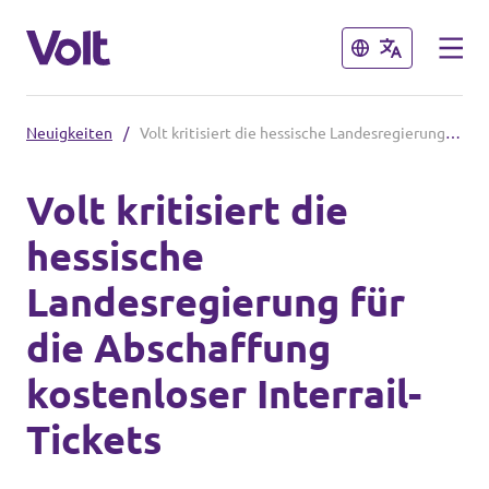
Schließen
Schließen
Neuigkeiten
/
Volt kritisiert die hessische Landesregierung für die Abschaﬀung kostenloser Interrail-Tickets
Volt in Hessen
Volt kritisiert die
Lokale hessische Teams
hessische
Programm
Hessische Volt-Termine
Landesregierung für
Über Volt
die Abschaﬀung
Volt in Deutschland
Menschen
kostenloser Interrail-
Website Volt Deutschland
Tickets
Volt in deinem Bundesland
Neuigkeiten