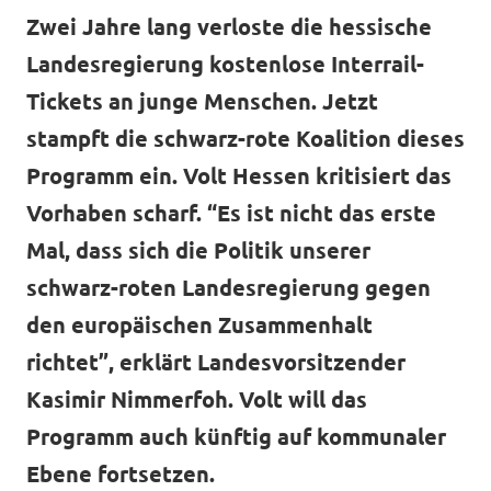
Volt Deutschland Merchandise Shop
Zwei Jahre lang verloste die hessische
Unsere Events
Landesregierung kostenlose Interrail-
Tickets an junge Menschen. Jetzt
stampft die schwarz-rote Koalition dieses
Kommunalwahl 2026
Programm ein. Volt Hessen kritisiert das
Vorhaben scharf. “Es ist nicht das erste
Mache bei uns mit!
Mal, dass sich die Politik unserer
Deine Spende für Volt!
schwarz-roten Landesregierung gegen
den europäischen Zusammenhalt
Leichte Sprache
richtet”, erklärt Landesvorsitzender
Jobs bei Volt Hessen
Kasimir Nimmerfoh. Volt will das
Programm auch künftig auf kommunaler
Ebene fortsetzen.