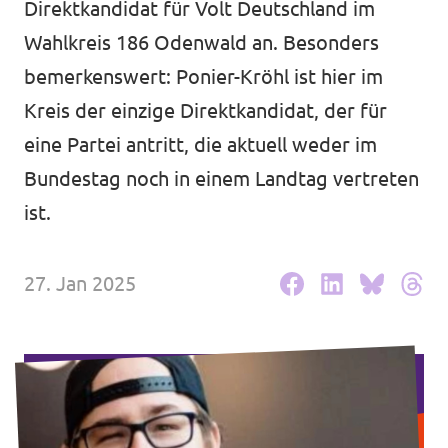
Direktkandidat für Volt Deutschland im
Volt Deutschland Merchandise Shop
Unsere Events
Wahlkreis 186 Odenwald an. Besonders
bemerkenswert: Ponier-Kröhl ist hier im
Kreis der einzige Direktkandidat, der für
eine Partei antritt, die aktuell weder im
Kommunalwahl 2026
Bundestag noch in einem Landtag vertreten
Mache bei uns mit!
ist.
Deine Spende für Volt!
27. Jan 2025
Leichte Sprache
Jobs bei Volt Hessen