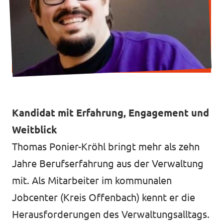
Volt vor Ort in Hessen
Transparenz
Datenschutz
Kandidat mit Erfahrung, Engagement und
Impressum
Weitblick
Kontakt
Thomas Ponier-Kröhl bringt mehr als zehn
Jahre Berufserfahrung aus der Verwaltung
mit. Als Mitarbeiter im kommunalen
Jobcenter (Kreis Offenbach) kennt er die
Herausforderungen des Verwaltungsalltags.