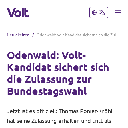
Schließen
Schließen
Neuigkeiten
/
Odenwald: Volt-Kandidat sichert sich die Zulassung zur Bundestagswahl
Volt in Hessen
Odenwald: Volt-
Lokale hessische Teams
Kandidat sichert sich
Programm
Hessische Volt-Termine
die Zulassung zur
Über Volt
Bundestagswahl
Volt in Deutschland
Menschen
Website Volt Deutschland
Jetzt ist es offiziell: Thomas Ponier-Kröhl
Volt in deinem Bundesland
hat seine Zulassung erhalten und tritt als
Neuigkeiten