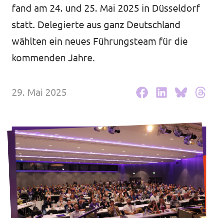
Volt Deutschland Merchandise Shop
fand am 24. und 25. Mai 2025 in Düsseldorf
Unsere Events
statt. Delegierte aus ganz Deutschland
wählten ein neues Führungsteam für die
kommenden Jahre.
Kommunalwahl 2026
29. Mai 2025
Mache bei uns mit!
Deine Spende für Volt!
Leichte Sprache
Jobs bei Volt Hessen