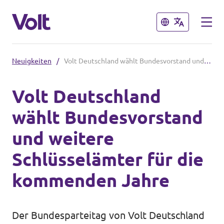
Schließen
Schließen
Neuigkeiten
/
Volt Deutschland wählt Bundesvorstand und weitere Schlüsselämter für die kommenden Jahre
Volt in Hessen
Volt Deutschland
Lokale hessische Teams
wählt Bundesvorstand
Programm
Hessische Volt-Termine
und weitere
Über Volt
Schlüsselämter für die
Volt in Deutschland
Menschen
kommenden Jahre
Website Volt Deutschland
Volt in deinem Bundesland
Neuigkeiten
Der Bundesparteitag von Volt Deutschland