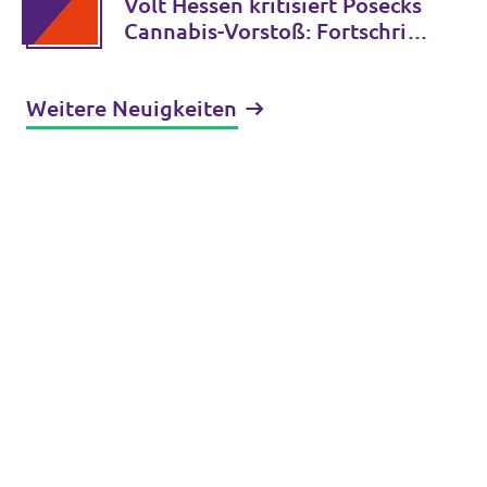
Volt Hessen kritisiert Posecks
Cannabis-Vorstoß: Fortschritt
statt Rückkehr zur
gescheiterten Verbotspolitik
Weitere Neuigkeiten