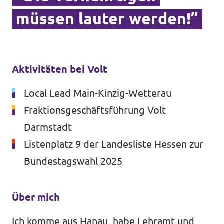
Volt vor Ort in Hessen
müssen lauter werden!”
Aktivitäten bei Volt
Transparenz
Local Lead Main-Kinzig-Wetterau
Datenschutz
Fraktionsgeschäftsführung Volt
Impressum
Darmstadt
Kontakt
Listenplatz 9 der Landesliste Hessen zur
Bundestagswahl 2025
Über mich
Ich komme aus Hanau, habe Lehramt und