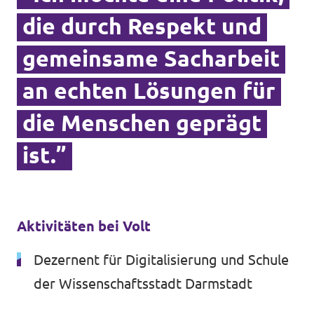
Volt vor Ort in Hessen
die durch Respekt und
gemeinsame Sacharbeit
an echten Lösungen für
Transparenz
die Menschen geprägt
Datenschutz
ist.”
Impressum
Kontakt
Aktivitäten bei Volt
Dezernent für Digitalisierung und Schule
der Wissenschaftsstadt Darmstadt