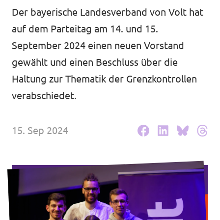
Der bayerische Landesverband von Volt hat
Unsere Events
auf dem Parteitag am 14. und 15.
September 2024 einen neuen Vorstand
gewählt und einen Beschluss über die
Mache bei uns mit!
Haltung zur Thematik der Grenzkontrollen
verabschiedet.
Deine Spende für Volt!
15. Sep 2024
In Bayern vor Ort
Transparenz