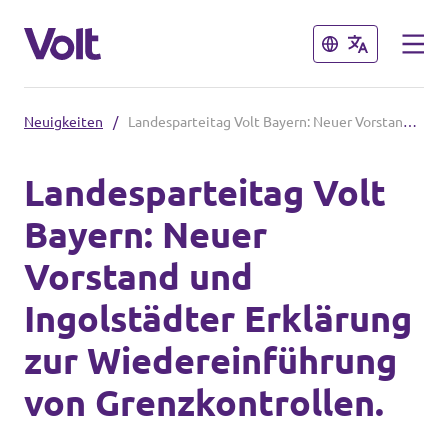
Schließen
Schließen
Neuigkeiten
/
Landesparteitag Volt Bayern: Neuer Vorstand und Ingolstädter Erklärung zur Wiedereinführung von Grenzkontrollen.
Volt in Bayern
Landesparteitag Volt
Lokale Teams
Bayern: Neuer
Programm
Vorstand und
Volt in Deutschland
Über Volt
Ingolstädter Erklärung
Website
Menschen
zur Wiedereinführung
Volt in deinem Bundesland
von Grenzkontrollen.
Volt Deutschland Merchandise Shop
Neuigkeiten