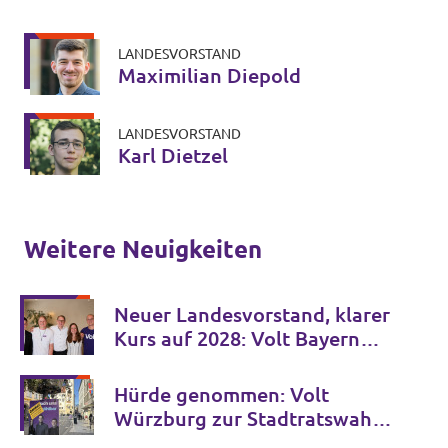
LANDESVORSTAND
Maximilian Diepold
LANDESVORSTAND
Karl Dietzel
Weitere Neuigkeiten
Neuer Landesvorstand, klarer
Kurs auf 2028: Volt Bayern
stellt sich auf dem 8.
Landesparteitag in Bamberg
Hürde genommen: Volt
für die Zukunft auf
Würzburg zur Stadtratswahl
zugelassen