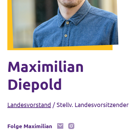
Unsere Events
Mache bei uns mit!
Deine Spende für Volt!
Maximilian
Diepold
In Bayern vor Ort
Landesvorstand
/
Stellv. Landesvorsitzender
Folge Maximilian
Transparenz