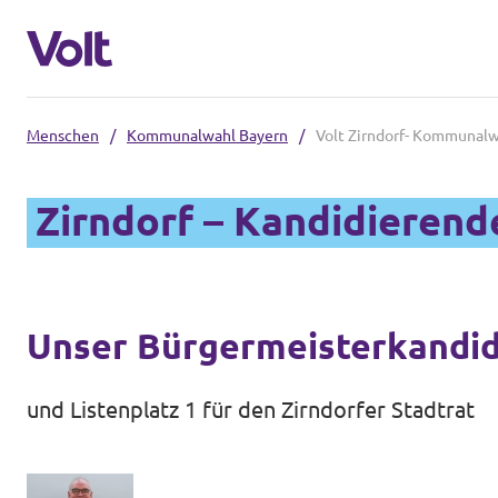
Menschen
/
Kommunalwahl Bayern
/
Volt Zirndorf- Kommunalw
Volt in Bayern
Zirndorf – Kandidieren
Lokale Teams
Programm
Volt in Deutschland
Über Volt
Unser Bürgermeisterkandi
Website
Menschen
und Listenplatz 1 für den Zirndorfer Stadtrat
Volt in deinem Bundesland
Volt Deutschland Merchandise Shop
Neuigkeiten