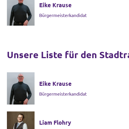
Eike Krause
Unsere Events
Bürgermeisterkandidat
Mache bei uns mit!
Unsere Liste für den Stadtr
Deine Spende für Volt!
Eike Krause
In Bayern vor Ort
Bürgermeisterkandidat
Liam Flohry
Transparenz