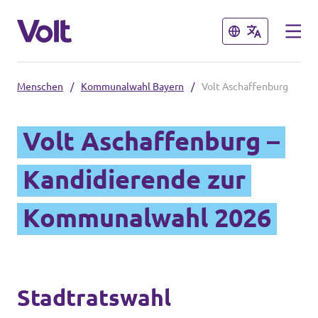
Schließen
Schließen
Menschen
/
Kommunalwahl Bayern
/
Volt Aschaffenburg
Volt in Bayern
Volt Aschaffenburg –
Lokale Teams
Programm
Kandidierende zur
Volt in Deutschland
Über Volt
Kommunalwahl 2026
Website
Menschen
Volt in deinem Bundesland
Stadtratswahl
Volt Deutschland Merchandise Shop
Neuigkeiten