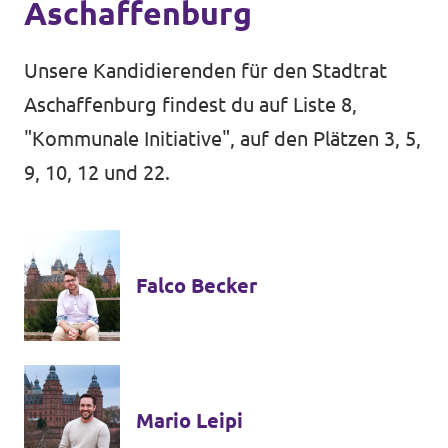
Aschaffenburg
Unsere Events
Unsere Kandidierenden für den Stadtrat
Aschaffenburg findest du auf Liste 8,
"Kommunale Initiative", auf den Plätzen 3, 5,
Mache bei uns mit!
9, 10, 12 und 22.
Deine Spende für Volt!
Falco Becker
In Bayern vor Ort
Mario Leipi
Transparenz