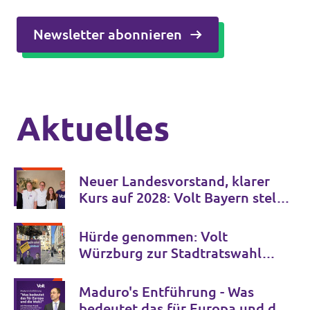
Newsletter abonnieren
Aktuelles
Neuer Landesvorstand, klarer
Kurs auf 2028: Volt Bayern stellt
sich auf dem 8. Landesparteitag
in Bamberg für die Zukunft auf
Hürde genommen: Volt
Würzburg zur Stadtratswahl
zugelassen
Maduro's Entführung - Was
bedeutet das für Europa und die