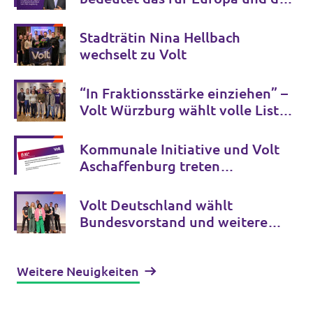
Welt
Stadträtin Nina Hellbach
wechselt zu Volt
“In Fraktionsstärke einziehen” –
Volt Würzburg wählt volle Liste
für die Stadtratswahl 2026
Kommunale Initiative und Volt
Aschaffenburg treten
gemeinsam zur Kommunalwahl
2026 an
Volt Deutschland wählt
Bundesvorstand und weitere
Schlüsselämter für die
kommenden Jahre
Weitere Neuigkeiten