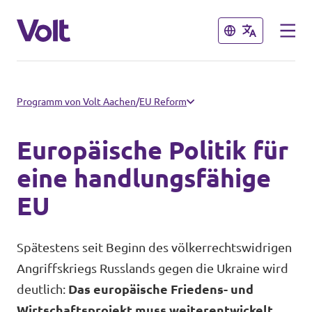
Schließen
Schließen
Volt in Nordrhein-Westfalen
Programm von Volt Aachen
/
EU Reform
Website von Volt NRW
Europäische Politik für
Programm
Volt vor Ort in NRW
eine handlungsfähige
EU
Über Volt
Volt in Deutschland
Menschen
Spätestens seit Beginn des völkerrechtswidrigen
Website
Angriffskriegs Russlands gegen die Ukraine wird
deutlich:
Das europäische Friedens- und
Volt in deinem Bundesland
Neuigkeiten
Wirtschaftsprojekt muss weiterentwickelt