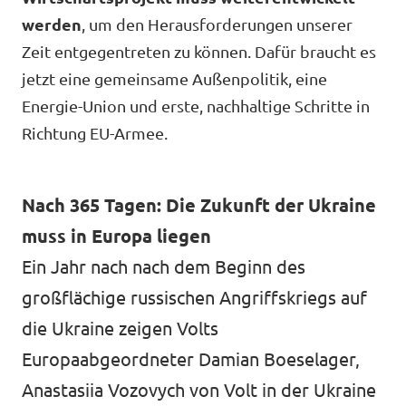
Volt Deutschland Merchandise Shop
werden
, um den Herausforderungen unserer
Unsere Events
Zeit entgegentreten zu können. Dafür braucht es
jetzt eine gemeinsame Außenpolitik, eine
Energie-Union und erste, nachhaltige Schritte in
Kontakt
Richtung EU-Armee.
Presse
Nach 365 Tagen: Die Zukunft der Ukraine
Mache bei uns mit!
muss in Europa liegen
Ein Jahr nach nach dem Beginn des
Deine Spende für Volt!
großflächige russischen Angriffskriegs auf
Jobs bei Volt
die Ukraine zeigen Volts
Europaabgeordneter Damian Boeselager,
Anastasiia Vozovych von Volt in der Ukraine