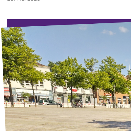
Volt Deutschland Merchandise Shop
Unsere Events
Mache bei Volt mit!
Deine Spende für Volt
Jobs bei Volt Deutschland
Volt vor Ort