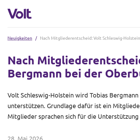
Neuigkeiten
/
Nach Mitgliederentscheid: Volt Schleswig-Holste
Volt in Schleswig-Holstein
Nach Mitgliederentscheid
Volt Schleswig Holstein Startseite
Bergmann bei der Oberb
Programm
Lokale Teams
Über Volt
Volt Schleswig-Holstein wird Tobias Bergmann
Volt in Deutschland
unterstützen. Grundlage dafür ist ein Mitglie
Menschen
Website
Mitglieder sprachen sich für die Unterstützun
Volt in deinem Bundesland
Neuigkeiten
28. Mai 2026