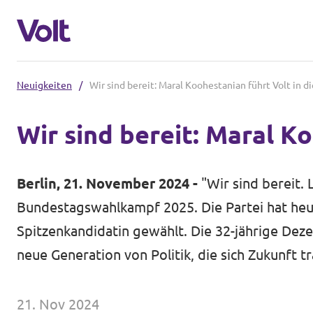
Neuigkeiten
/
Wir sind bereit: Maral Koohestanian führt Volt in
Volt in Schleswig-Holstein
Wir sind bereit: Maral K
Volt Schleswig Holstein Startseite
Programm
Lokale Teams
Berlin, 21. November 2024 -
"Wir sind bereit. 
Über Volt
Bundestagswahlkampf 2025. Die Partei hat heute
Volt in Deutschland
Spitzenkandidatin gewählt. Die 32-jährige Dez
Menschen
neue Generation von Politik, die sich Zukunft tr
Website
Volt in deinem Bundesland
Neuigkeiten
21. Nov 2024